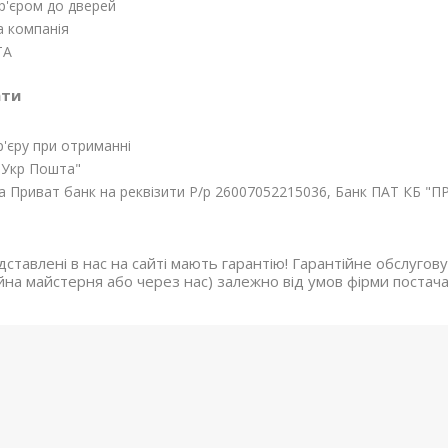
р'єром до дверей
 компанія
ТА
ати
р'єру при отриманні
"Укр Пошта"
 Приват банк на реквізити Р/р 26007052215036, Банк ПАТ КБ 
дставлені в нас на сайті мають гарантію! Гарантійне обслуг
йна майстерня або через нас) залежно від умов фірми постач