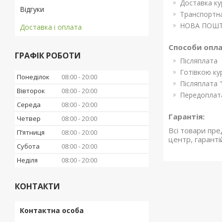
Доставка ку
Відгуки
Транспортна
НОВА ПОШ
Доставка і оплата
Способи опл
ГРАФІК РОБОТИ
Післяплата
Готівкою ку
Понеділок
08:00
20:00
Післяплата 
Вівторок
08:00
20:00
Передоплата
Середа
08:00
20:00
Гарантія:
Четвер
08:00
20:00
Всі товари пре
Пʼятниця
08:00
20:00
центр, гаранті
Субота
08:00
20:00
Неділя
08:00
20:00
КОНТАКТИ