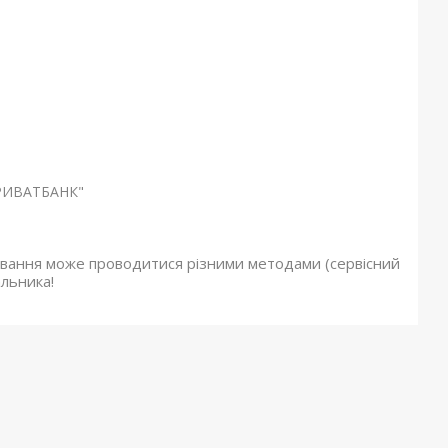
"ПРИВАТБАНК"
овування може проводитися різними методами (сервісний
альника!