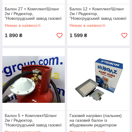
товар на
фахівці
оплату
товарів
Балон 27 + Комплект/Шланг
Балон 12 + Комплект/Шланг
сайті або
уточнять
розрахунко
здійснюєть
2м / Редюктор,
2м / Редюктор,
зателефон
деталі
м готівкою,
ся
"Новогрудський завод газової
"Новогрудський завод газової
уйте нам.
замовленн
переказом
кур'єром,
апаратури"
апаратури"
Немає в наявності
Немає в наявності
я та
на картку
«Новою
проконсуль
«ПриватБа
Поштою»,
1 890
1 599
₴
₴
тують.
нк» або
«Укрпошто
післяплато
ю».
ю.
Вигідні ціни на газові
балони
Пропонуємо вам товари за оптовими цінами.
Телефонуйте, ми проконсультуємо по
асортименту та допоможемо з вибором!
Балон 5 + Комплект/Шланг
Газовий нагрівач (пальник)
2м / Редюктор,
на газовий балон із
"Новогрудський завод газової
вбудованим редуктором
В процесі покупки важливо вибрати надійного продавця,
апаратури"
NURGAZ 1.5 кВт