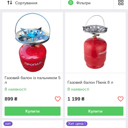
Сортування
0
Фільтри
найнижчою ціною в Україні.
Він є ідеальним вибором
для власників дачних
будиночків, під час
тривалого відпочинку на
природі. В таких умовах
газовий балон часто є
єдиним способом
приготувати їжу або обігріти
невелике приміщення.
Гарантія 1 рік.
Газовий балон із пальником 5
л
Газовий балон Пікнік 8 л
Весь асортимент
В наявності
В наявності
899
1 199
₴
₴
Найпопулярніші моделі
Купити
Купити
хит
Хит цена !