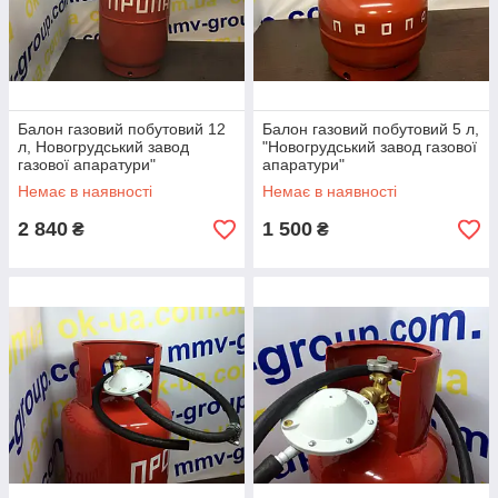
✔
Допомагаємо вибрати товари з необхідними
характеристиками.
✔
Якісний сервіс і грамотні консультації.
Балон газовий побутовий 12
Балон газовий побутовий 5 л,
✔
Регулярно доповнюємо наш сайт новими
л, Новогрудський завод
"Новогрудський завод газової
товарами.
газової апаратури"
апаратури"
Немає в наявності
Немає в наявності
✔
Відправляємо товари в день замовлення або
2 840
1 500
₴
₴
на наступний день.
Порядок оформлення
замовлення
Замовте
Наші
Внесіть
Доставка