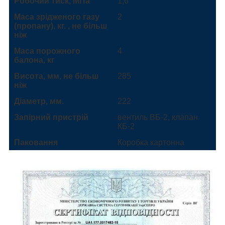
Робочий тиск, МПа
1,6
Маса зрідженого газу
2
(пропану), кг. , не більш
ніж
Маса порожного
4
балона, кг
Висота, мм, не більш
285
ніж
Діаметр, мм.
222
Запірний пристрій
вентиль ВБ-2, клапан
КБ-2
Паковання
Коробка картонна