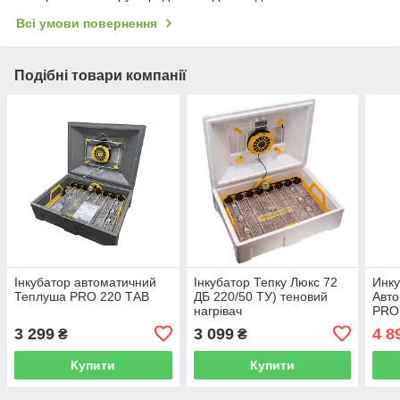
Всі умови повернення
Подібні товари компанії
Інкубатор автоматичний
Інкубатор Тепку Люкс 72
Инку
Теплуша PRO 220 ТАВ
ДБ 220/50 ТУ) теновий
Авто
нагрівач
PRO 
комб
3 299
3 099
4 8
₴
₴
Купити
Купити