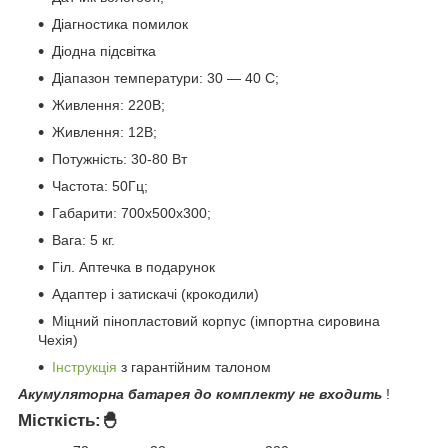
Діагностика помилок
Діодна підсвітка
Діапазон температури: 30 — 40 С;
Живлення: 220В;
Живлення: 12В;
Потужність: 30-80 Вт
Частота: 50Гц;
Габарити: 700х500х300;
Вага: 5 кг.
Гіл. Аптечка в подарунок
Адаптер і затискачі (крокодили)
Міцний пінопластовий корпус (імпортна сировина
Чехія)
Інструкція
з гарантійним талоном
Акумуляторна батарея до комплекту не входить
!
Місткість:🐣