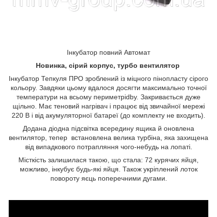
Інкубатор повний Автомат
Новинка, сірий корпус, турбо вентилятор
Інкубатор Тепкуля ПРО зроблений із міцного пінопласту сірого
кольору. Завдяки цьому вдалося досягти максимально точної
температури на всьому периметріdbу. Закривається дуже
щільно. Має теновий нагрівач і працює від звичайної мережі
220 В і від акумуляторної батареї (до комплекту не входить).
Додана діодна підсвітка всередину ящика й оновлена
вентилятор, тепер встановлена велика турбіна, яка захищена
від випадкового потрапляння чого-небудь на лопаті.
Місткість залишилася такою, що стала: 72 курячих яйця,
можливо, інкубує будь-які яйця. Також укріплений лоток
повороту яєць поперечними дугами.