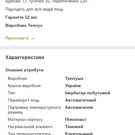
курячих 72, гусячих 32, перепелиних 220.
Підходить для всіх видів яєць
Гарантія 12 міс
Виробник Теплух
Приховати
Характеристики
Основні атрибути
Виробник
Теплуша
Країна виробник
Україна
Тип
Інкубатор побутовий
Переворот яєць
Автоматичний
Підтримка температурного
Автоматичне
режиму
Матеріал корпусу
Пінопласт
Нагрівальний елемент
Теновий
Тип терморегулятора
Електронний