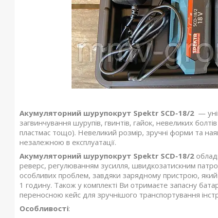
Акумуляторний шурупокрут Spektr SCD-18/2
— уні
загвинчування шурупів, гвинтів, гайок, невеликих болтів
пластмас тощо). Невеликий розмір, зручні форми та на
незалежною в експлуатації.
Акумуляторний шурупокрут Spektr SCD-18/2
облад
реверс, регулюванням зусилля, швидкозатискним патрон
особливих проблем, завдяки зарядному пристрою, який 
1 годину. Також у комплекті Ви отримаєте запасну бат
переносною кейс для зручнішого транспортування інст
Особливості
: