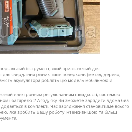
версальний інструмент, який призначений для
 і для свердління різних типів поверхонь (метал, дерево,
явність акумулятора роблять цю модель мобільною й
наний електронним регулюванням швидкості, системою
ом і батареєю 2 А·год, яку Ви зможете зарядити вдома без
додається в комплекті. Час заряджання становитиме всього
арею, яка зробить Вашу роботу інтенсивнішою та більш
румента.