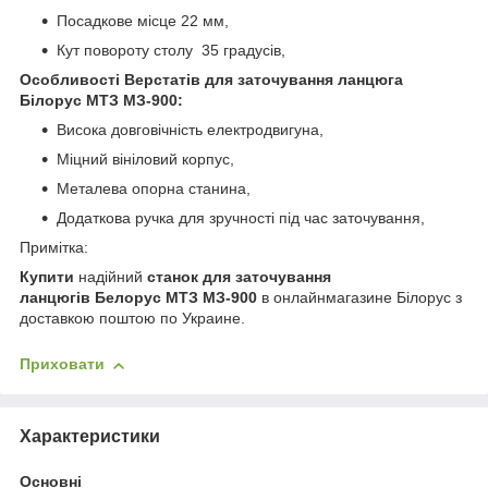
Посадкове місце 22 мм,
Кут повороту столу 35 градусів,
Особливості Верстатів для заточування ланцюга
Білорус МТЗ МЗ-900:
Висока довговічність електродвигуна,
Міцний вініловий корпус,
Металева опорна станина,
Додаткова ручка для зручності під час заточування,
Примітка:
Купити
надійний
станок
для
заточування
ланцюгів
Белорус МТЗ МЗ-900
в
онлайн
магазине
Білорус
з
доставкою
поштою
по
Украине
.
Приховати
Характеристики
Основні