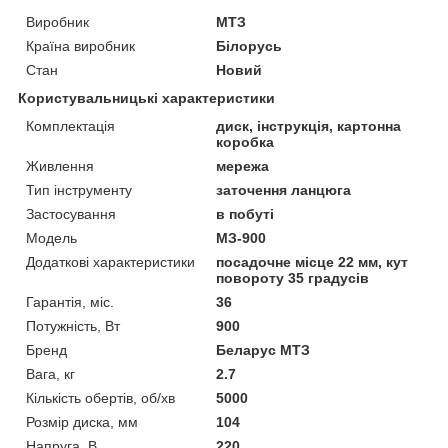
Виробник
МТЗ
Країна виробник
Білорусь
Стан
Новий
Користувальницькі характеристики
Комплектація
диск, інструкція, картонна
коробка
Живлення
мережа
Тип інструменту
заточення ланцюга
Застосування
в побуті
Модель
МЗ-900
Додаткові характеристики
посадочне місце 22 мм, кут
повороту 35 градусів
Гарантія, міс.
36
Потужність, Вт
900
Бренд
Беларус МТЗ
Вага, кг
2.7
Кількість обертів, об/хв
5000
Розмір диска, мм
104
Напруга, В
220