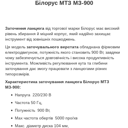
Білорус МТЗ МЗ-900
Заточення ланцюга
від торгової марки Білорус має високий
рівень збирання й міцний корпус, який надійно захищає
інструмент від зовнішніх пошкоджень.
Ця модель
заточувального верстата
обладнана фірмовим
електродвигуном, потужність якого становить 900 Вт, завдяки
чому забезпечується довговічність і висока продуктивність
інструмента. Можливість регулювання кута та глибини
заточування дає змогу працювати з ланцюгами різних
типорозмірів.
Характеристика
заточування
ланцюга
Білорус МТЗ
МЗ-900:
Напруга
220/
230
В
Частота
50
Гц,
Потужність
900
Вт,
Max частота
обертів
5000
про
/
хв
Макс
.
діаметр
диска
104
мм,