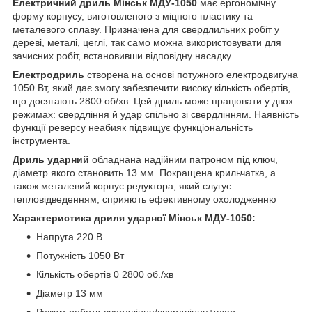
Електричний дриль Мінськ МДУ-1050
має ергономічну
форму корпусу, виготовленого з міцного пластику та
металевого сплаву. Призначена для свердлильних робіт у
дереві, металі, цеглі, так само можна використовувати для
зачисних робіт, встановивши відповідну насадку.
Електродриль
створена на основі потужного електродвигуна
1050 Вт, який дає змогу забезпечити високу кількість обертів,
що досягають 2800 об/хв. Цей дриль може працювати у двох
режимах: свердління й удар спільно зі свердлінням. Наявність
функції реверсу неабияк підвищує функціональність
інструмента.
Дриль ударний
обладнана надійним патроном під ключ,
діаметр якого становить 13 мм. Покращена крильчатка, а
також металевий корпус редуктора, який слугує
тепловідведенням, сприяють ефективному охолодженню
Характеристика дриля ударної Мінськ МДУ-1050:
Напруга 220 В
Потужність 1050 Вт
Кількість обертів 0 2800 об./хв
Діаметр 13 мм