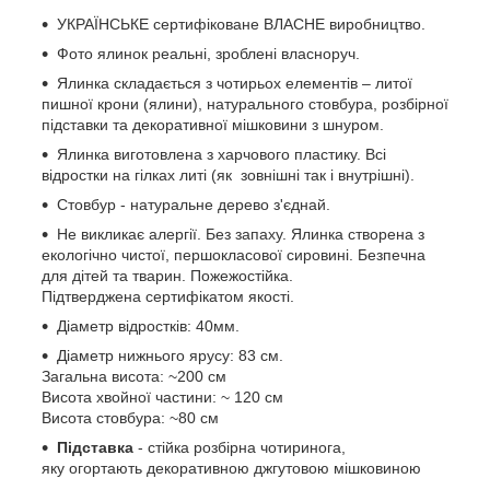
УКРАЇНСЬКЕ сертифіковане ВЛАСНЕ виробництво.
Фото ялинок реальні, зроблені власноруч.
Ялинка складається з чотирьох елементів – литої
пишної крони (ялини), натурального стовбура, розбірної
підставки та декоративної мішковини з шнуром.
Ялинка виготовлена з харчового пластику. Всі
відростки на гілках литі (як зовнішні так і внутрішні).
Стовбур - натуральне дерево з'єднай.
Не викликає алергії. Без запаху. Ялинка створена з
екологічно чистої, першокласової сировині. Безпечна
для дітей та тварин. Пожежостійка.
Підтверджена сертифікатом якості.
Діаметр відростків: 40мм.
Діаметр нижнього ярусу: 83 см.
Загальна висота: ~200 см
Висота хвойної частини: ~ 120 см
Висота стовбура: ~80 см
Підставка
- стійка розбірна чотиринога,
яку огортають декоративною джгутовою мішковиною