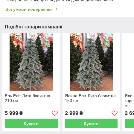
Всі умови повернення
Подібні товари компанії
Ель Еліт Лита блакитна
Ялина Еліт Лита блакитна
Ялин
210 см
150 см
коро
м
5 999
2 999
2 6
₴
₴
Купити
Купити