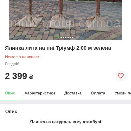
Ялинка лита на пні Тріумф 2.00 м зелена
Немає в наявності
Роздріб
2 399
₴
Опис
Характеристики
Доставка
Оплата
Умови п
Опис
Ялинка на натуральному стовбурі