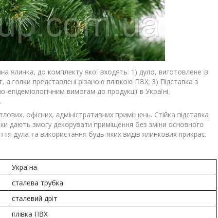
а ялинка, до комплекту якої входять: 1) дуло, виготовлене із
іт, а голки представлені різаною плівкою ПВХ; 3) Підставка з
о-епідеміологічним вимогам до продукції в Україні,
.
лових, офісних, адміністративних приміщень. Стійка підставка
инки дають змогу декорувати приміщення без зміни основного
иття дула та використання будь-яких видів ялинкових прикрас.
Україна
сталева трубка
сталевий дріт
плівка ПВХ