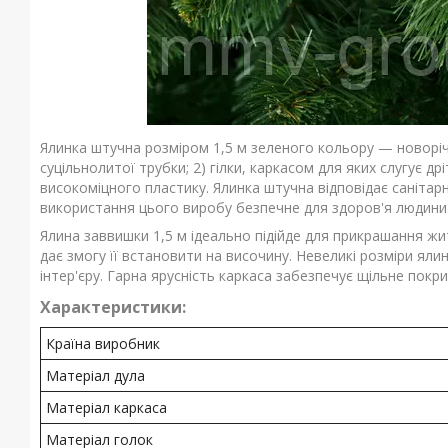
Ялинка штучна розміром 1,5 м зеленого кольору — новорічн
суцільнолитої трубки; 2) гілки, каркасом для яких слугує др
високоміцного пластику. Ялинка штучна відповідає санітарн
використання цього виробу безпечне для здоров'я людини
Ялина заввишки 1,5 м ідеально підійде для прикрашання жит
дає змогу її встановити на височину. Невеликі розміри ял
інтер'єру. Гарна ярусність каркаса забезпечує щільне покр
Характеристики:
Країна виробник
Матеріал дула
Матеріал каркаса
Матеріал голок