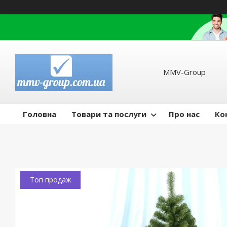
MMV-Group
Головна
Товари та послуги
Про нас
Ко
Топ продаж