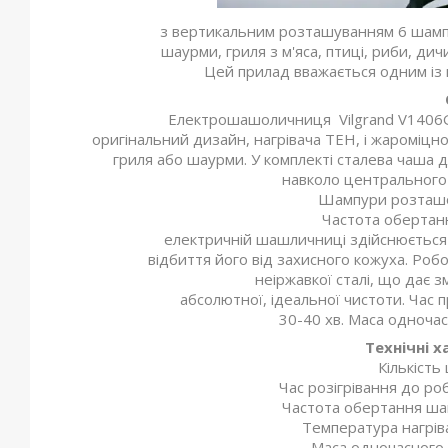
з вертикальним розташуванням 6 шамп
шаурми, гриля з м'яса, птиці, риби, ди
Цей прилад вважається одним із 
Електрошашоличниця Vilgrand V1406G 
оригінальний дизайн, нагрівача ТЕН, і жароміцн
гриля або шаурми. У комплекті сталева чаша 
навколо центрального
Шампури розташо
Частота обертанн
електричній шашличниці здійснюється 
відбиття його від захисного кожуха. Роб
неіржавкої сталі, що дає 
абсолютної, ідеальної чистоти. Час 
30-40 хв. Маса одночас
Технічні 
Кількість
Час розігрівання до ро
Частота обертання шам
Температура нагріва
Маса одночасного з