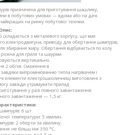
урів призначена для приготування шашлику,
чини в побутових умовах — вдома або на дачі.
найкращих на ринку побутової техніки.
Опис:
складається з металевого корпусу, що має
ого електродвигуна, приводу для обертання шампурів,
для збирання жиру. Обертання відбувається по колу
 рожна для гриля та шаурми
вуються вертикально.
я 2 об/хв. Смаження в
завдяки випромінюванню тепла нагрівачем і
очі елементи електрошколичниці виготовлені з
змогу завжди утримувати прилад
приготування у разі повного завантаження:
ного завантаження — 1,5 кг.
характеристики:
 шампурів: 6 шт.
бочої температури: 5 хвилин.
пурів: 2 оберти за хвилину.
ння: не більш ніж 350 °C.
авантаження: до 1,5 кг.