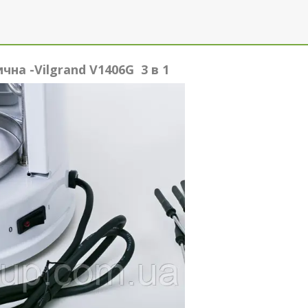
а -Vilgrand V1406G 3 в 1