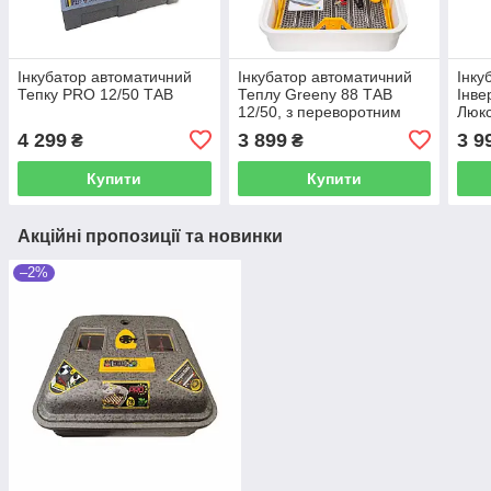
Інкубатор автоматичний
Інкубатор автоматичний
Інку
Тепку PRO 12/50 ТАВ
Теплу Greeny 88 ТАВ
Інве
12/50, з переворотним
Люкс
механізмом Люкс на 54
4 299
3 899
3 9
₴
₴
яиці
Купити
Купити
Акційні пропозиції та новинки
–2%