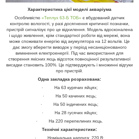
Характеристика цієї моделі акваріума
Особливістю
«Теплух 63-Б ТОБ»
є вбудований датчик
контролю вологості, у разі досягнення критичної позначки,
пристрій сигналізує про це відхилення. Модель вдосконалена
і щодо живлення, крім стандартної роботи від мережі, вона
може споживати енергію від акумулятора на 12 вольтів. Це
дає змогу вберегти виводок у період несанкціонованого
вимкнення електроенергії. Під час використання для
створення якісних яєць відсоток повноцінної результативної
висадки становить 100%. Це підтверджують і множинні відгуки
про пристрій.
Одна закладка розрахована:
· На 63 курячих яйцях;
· На 50 качиних яєць;
· На 50 індичених яєць;
· На 28 гусячих яйцях;
· На 220 перепелиних яєць.
Технічні характеристики:
· Номінальна напруга: 220 В;