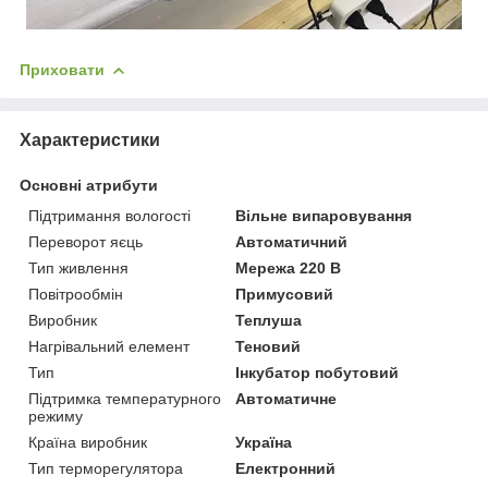
Приховати
Характеристики
Основні атрибути
Підтримання вологості
Вільне випаровування
Переворот яєць
Автоматичний
Тип живлення
Мережа 220 В
Повітрообмін
Примусовий
Виробник
Теплуша
Нагрівальний елемент
Теновий
Тип
Інкубатор побутовий
Підтримка температурного
Автоматичне
режиму
Країна виробник
Україна
Тип терморегулятора
Електронний