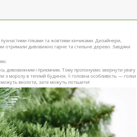
пухнастими гілками та жовтими кінчиками. Дизайнери,
мку ми отримали дивовижно гарне та стильне дерево. Завдяки
ію.
ось дивовижним і приємним. Тому пропонуємо звернути увагу
и з морозу в теплий будинок. Її головна особливість — голки
е можуть вколоти, зате можуть потішити!