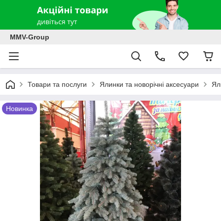
MMV-Group
Товари та послуги
Ялинки та новорічні аксесуари
Ял
Новинка