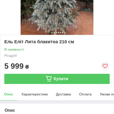
Ель Еліт Лита блакитна 210 см
В наявності
Роздріб
5 999
₴
Купити
Опис
Характеристики
Доставка
Оплата
Умови п
Опис