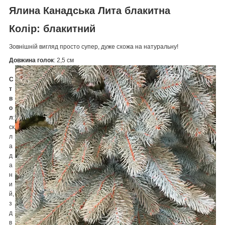
Ялина Канадська Лита блакитна
Колір
: блакитний
Зовнішній вигляд просто супер, дуже схожа на натуральну!
Довжина голок
: 2,5 см
С
т
в
о
л
:
ск
л
а
д
а
н
и
й,
з
д
в