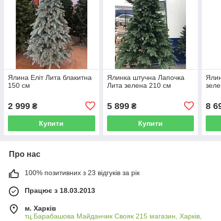
Ялина Еліт Лита блакитна
Ялинка штучна Лапочка
Ялин
150 см
Лита зелена 210 см
зеле
2 999
5 899
8 6
₴
₴
Купити
Купити
Про нас
100% позитивних з 23 відгуків за рік
Працює з 18.03.2013
м. Харків
тц.Барабашова Майданчик Свояк 215 магазин, Харків,