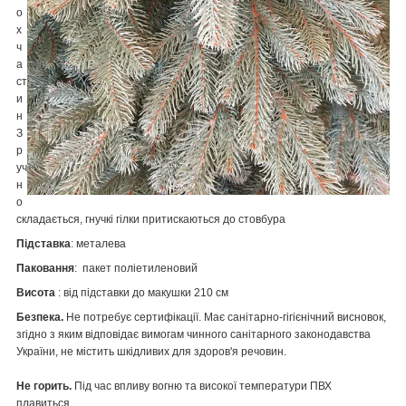
о
х
ч
а
ст
и
н
З
р
уч
н
о
складається, гнучкі гілки притискаються до стовбура
Підставка
: металева
Паковання
: пакет поліетиленовий
Висота
: від підставки до макушки 210 см
Безпека.
Не потребує сертифікації. Має санітарно-гігієнічний висновок,
згідно з яким відповідає вимогам чинного санітарного законодавства
України, не містить шкідливих для здоров'я речовин.
Не горить.
Під час впливу вогню та високої температури ПВХ
плавиться.